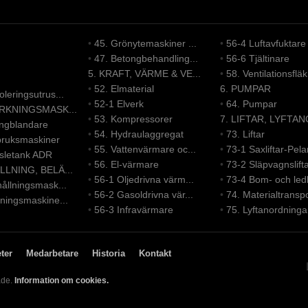
•
45. Grönytemaskiner ...
•
56-4 Luftavfuktare
•
47. Betongbehandling...
•
56-6 Tjältinare
5. KRAFT, VÄRME & VE...
•
58. Ventilationsfläk.
•
52. Elmaterial
6. PUMPAR
leringsutrus...
•
52-1 Elverk
•
64. Pumpar
ERKNINGSMASK...
•
53. Kompressorer
7. LIFTAR, LYFTAN
ongblandare
•
54. Hydraulaggregat
•
73. Liftar
bruksmaskiner
•
55. Vattenvärmare oc...
•
73-1 Saxliftar-Pelar
nsletank ADR
•
56. El-värmare
•
73-2 Släpvagnslift
LLNING, BELÄ...
•
56-1 Oljedrivna värm...
•
73-4 Bom- och led
ållningsmask...
•
56-2 Gasoldrivna vär...
•
74. Materialtranspo
ningsmaskine...
•
56-3 Infravärmare
•
75. Lyftanordninga
ter
Medarbetare
Historia
Kontakt
ade.
Information om cookies.