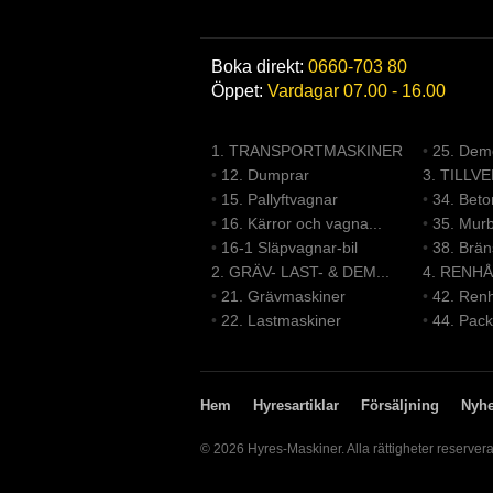
Boka direkt:
0660-703 80
Öppet:
Vardagar 07.00 - 16.00
1. TRANSPORTMASKINER
•
25. Demo
•
12. Dumprar
3. TILLV
•
15. Pallyftvagnar
•
34. Bet
•
16. Kärror och vagna...
•
35. Mur
•
16-1 Släpvagnar-bil
•
38. Brä
2. GRÄV- LAST- & DEM...
4. RENHÅ
•
21. Grävmaskiner
•
42. Renh
•
22. Lastmaskiner
•
44. Pack
Hem
Hyresartiklar
Försäljning
Nyhe
© 2026 Hyres-Maskiner. Alla rättigheter reserver