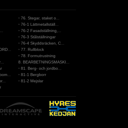
•
76. Stegar, staket o...
•
76-1 Lättmetallställ...
..
•
76-2 Fasadställning,...
•
76-3 Stålställningar
•
76-4 Skyddsräcken, C...
ORD...
•
77. Rullblock
•
78. Formutrustning
...
8. BEARBETNINGSMASKI...
ar
•
81. Berg- och jordbo...
bom...
•
81-1 Bergborr
r...
•
81-2 Mejslar
r