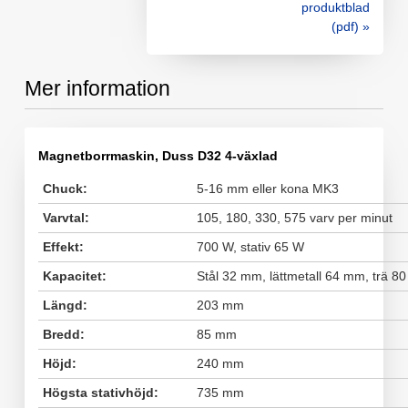
produktblad
(pdf) »
Mer information
Magnetborrmaskin, Duss D32 4-växlad
Chuck:
5-16 mm eller kona MK3
Varvtal:
105, 180, 330, 575 varv per minut
Effekt:
700 W, stativ 65 W
Kapacitet:
Stål 32 mm, lättmetall 64 mm, trä 8
Längd:
203 mm
Bredd:
85 mm
Höjd:
240 mm
Högsta stativhöjd:
735 mm