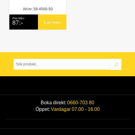
Art.nr: 58-4500-50
Pris från:
87:-
Läs mer
Boka direkt:
0660-703 80
Öppet:
Vardagar 07.00 - 16.00