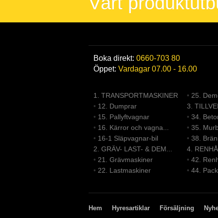
Vårt produktut
Boka direkt:
0660-703 80
Öppet:
Vardagar 07.00 - 16.00
1. TRANSPORTMASKINER
•
25. Demo
•
12. Dumprar
3. TILLV
•
15. Pallyftvagnar
•
34. Bet
•
16. Kärror och vagna...
•
35. Mur
•
16-1 Släpvagnar-bil
•
38. Brä
2. GRÄV- LAST- & DEM...
4. RENHÅ
•
21. Grävmaskiner
•
42. Renh
•
22. Lastmaskiner
•
44. Pack
Hem
Hyresartiklar
Försäljning
Nyhe