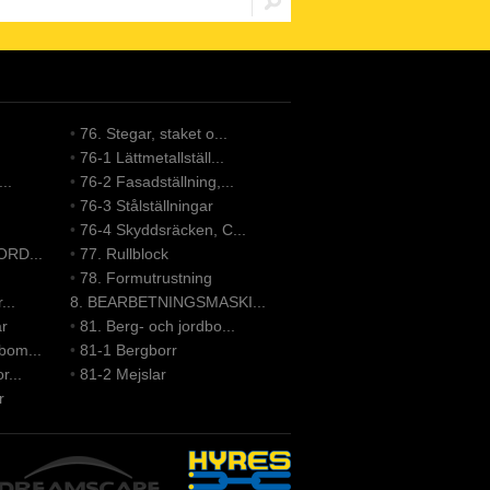
•
76. Stegar, staket o...
•
76-1 Lättmetallställ...
..
•
76-2 Fasadställning,...
•
76-3 Stålställningar
•
76-4 Skyddsräcken, C...
ORD...
•
77. Rullblock
•
78. Formutrustning
...
8. BEARBETNINGSMASKI...
ar
•
81. Berg- och jordbo...
bom...
•
81-1 Bergborr
r...
•
81-2 Mejslar
r