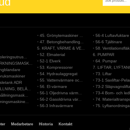
bud
•
45. Grönytemaskiner ...
•
56-4 Luftavfuktare
•
47. Betongbehandling...
•
56-6 Tjältinare
5. KRAFT, VÄRME & VE...
•
58. Ventilationsfläk.
•
52. Elmaterial
6. PUMPAR
leringsutrus...
•
52-1 Elverk
•
64. Pumpar
ERKNINGSMASK...
•
53. Kompressorer
7. LIFTAR, LYFTAN
ongblandare
•
54. Hydraulaggregat
•
73. Liftar
bruksmaskiner
•
55. Vattenvärmare oc...
•
73-1 Saxliftar-Pelar
nsletank ADR
•
56. El-värmare
•
73-2 Släpvagnslift
LLNING, BELÄ...
•
56-1 Oljedrivna värm...
•
73-4 Bom- och led
ållningsmask...
•
56-2 Gasoldrivna vär...
•
74. Materialtranspo
ningsmaskine...
•
56-3 Infravärmare
•
75. Lyftanordninga
ter
Medarbetare
Historia
Kontakt