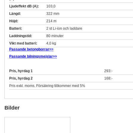
Ljudeffekt dB (A):
103,0
Längd:
322 mm
Höjd:
214 m
Batteri:
2 st Li-ion och laddare
Laddningstid:
80 minuter
Vikt med batteri:
4,0 kg
Passande betongborrar>>
Passande bilningsmejslar>>
Pris, hyrdag 1
293:-
Pris, hyrdag 2
168:-
Pris exkl. moms. Försäkring tillkommer med 5%
Bilder