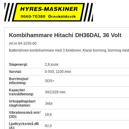
Kombihammare Hitachi DH36DAL 36 Volt
Art.nr 84-3250-00
Batteridriven kombihammare med 3 funktioner. Klarar borrning, borrning med 
Slagenergi:
2,8 joule
Varvtal:
0-550, 1100 /min
Borr/mejsel
SDS+
infästning:
Kapacitet
30/13/26 mm
trä/stål/betong:
Urkopplingsbart
Ja/ja
slag/rotation:
Vibrationsnivå m/s²
18,6
(3D):
Ljudtrycksnivå dB
92,0
(A):