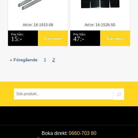
Art.nr: 16-1915-06
Art.nr: 16-1526-50
Pris från:
Pris från:
15:-
47:-
Läs mer
Läs mer
« Föregående
1
2
Boka direkt:
0660-703 80